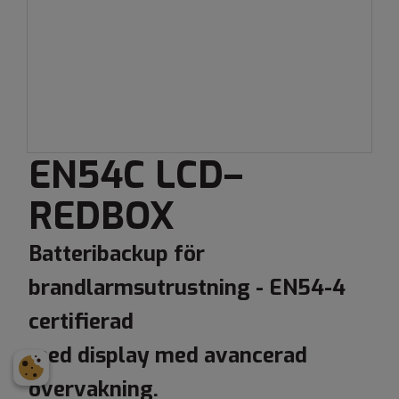
EN54C LCD–
REDBOX
Batteribackup för
brandlarmsutrustning - EN54-4
certifierad
med display med avancerad
övervakning.