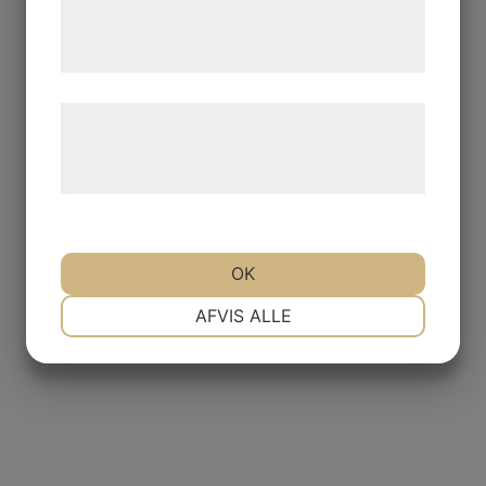
tjenester. Ved at klikke på 'OK' giver du
samtykke til disse formål.
Læs mere om vores brug af cookies og
behandling af persondata på vores
hjemmeside.
OK
NØDVENDIGE
PRÆFERENCER
AFVIS ALLE
MARKETING
STATISTIK