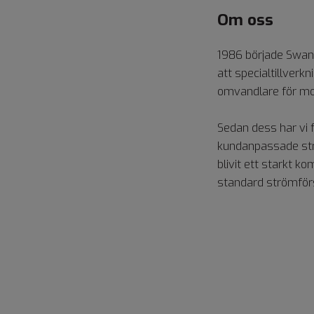
Om oss
1986 började Swa
att specialtillverk
omvandlare för mo
Sedan dess har vi f
kundanpassade str
blivit ett starkt k
standard strömför