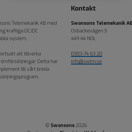
Kontakt
nsons Telemekanik AB med
Swansons Telemekanik A
ning kraftiga DC/DC
Osbackevägen 5
bila system.
449 44 NOL
ortsatt att tillverka
0303-74 63 20
ömförsörjningar. Detta har
info@swtm.se
omplement till vårt breda
sörjningsprogram.
©
Swansons
2026