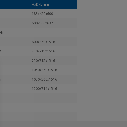
HxDxL mm
185x430x600
600x500x632
Ah
600x360x1516
h
750x715x1516
750x715x1516
1050x360x1516
h
1050x360x1516
1200x714x1516