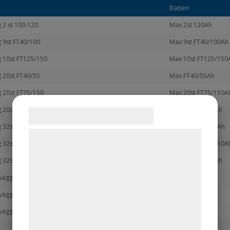
Batteri
g 2 st 100-120
Max 2st 120Ah
ng 9st FT40/100
Max 9st FT40/100Ah
ng 10st FT125/150
Max 10st FT125/150
ng 20st FT40/55
Max FT40/55Ah
ng 20st FT75/150
Max 20st FT75/150A
g 20st FT200
Max 20st FT200Ah
Samtykke til cookies
ng 32st FT40/55
Max 32st FT40/5Ah
Vi og vores samarbejdspartnere bruger
ng 32st FT75/150
Max 32st FT75/150A
teknologier, herunder cookies, til at
g 32st FT200
Max 32st FT200Ah
indsamle oplysninger om dig til forskellige
 vägg. 2Pol,1gr. 50A
formål, herunder: Tilpasning af annoncering,
bedre brugeroplevelse, funktionalitet,
 vägg. 3Pol,1gr. 50A
statistik og marketing. Disse oplysninger
 vägg. 3Pol Dubbelslinga 50A
kan blive delt med annoncerings- og